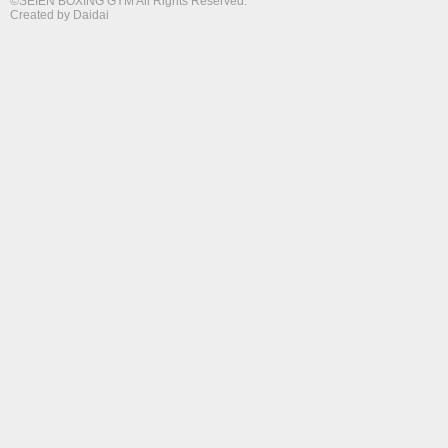
©SEIEN BOXING GYM All Rights Reserved.
Created by
Daidai