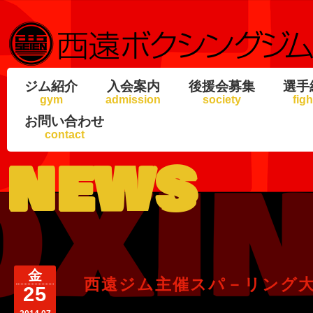
ジム紹介
入会案内
後援会募集
選手
gym
admission
society
figh
お問い合わせ
contact
news
金
西遠ジム主催スパ－リング
25