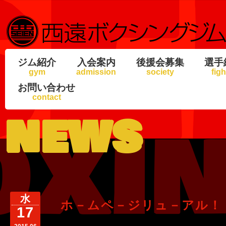
ジム紹介
入会案内
後援会募集
選手
gym
admission
society
figh
お問い合わせ
contact
news
水
ホ－ムペ－ジリュ－アル！
17