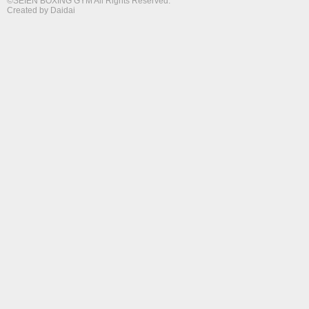
©SEIEN BOXING GYM All Rights Reserved.
Created by
Daidai