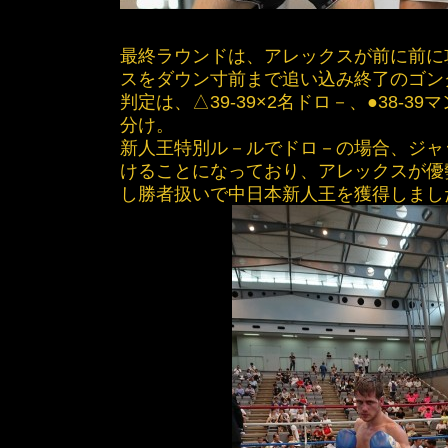
最終ラウンドは、アレックスが前に前に
スをダウン寸前まで追い込み終了のゴン
判定は、△39-39×2名ドロ－、●38-39
分け。
新人王特別ル－ルでドロ－の場合、ジャ
けることになっており、アレックスが優
し勝者扱いで中日本新人王を獲得しまし