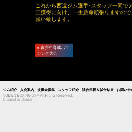
これから西遠ジム選手･スタッフ一同で
王獲得に向け、一生懸命頑張りますので
願い致します。
«
青少年育成ボク
シング大会
ジム紹介
入会案内
後援会募集
スタッフ紹介
試合日程＆試合結果
お問い合
©SEIEN BOXING GYM All Rights Reserved.
Created by
Daidai