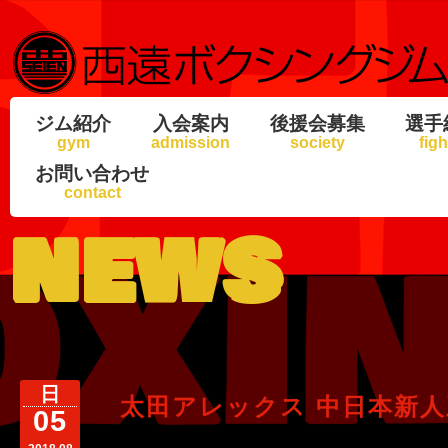
ジム紹介
入会案内
後援会募集
選手
gym
admission
society
figh
お問い合わせ
contact
news
日
太田アレックス 中日本新
05