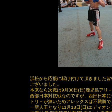
浜松から応援に駆け付けて頂きました皆
ございました。
本来なら次戦は9月30日(日)鹿児島アリ
西部日本対抗戦なのですが、西部日本に
トリ－が無いためアレックスは不戦勝で
一新人王となり11月18日(日)エディオ