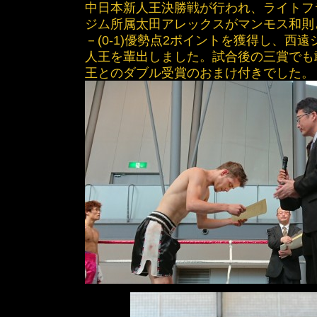
中日本新人王決勝戦が行われ、ライトフ
ジム所属太田アレックスがマンモス和則
－(0-1)優勢点2ポイントを獲得し、西
人王を輩出しました。試合後の三賞でも
王とのダブル受賞のおまけ付きでした。