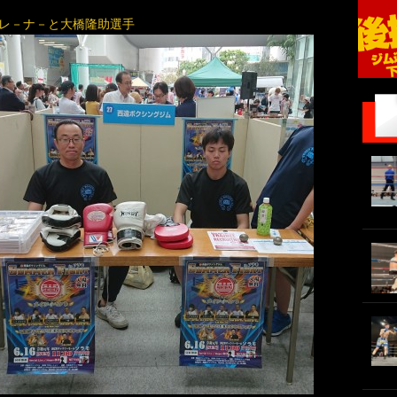
レ－ナ－と大橋隆助選手