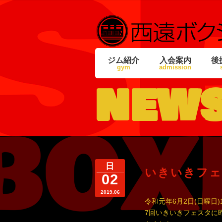
ジム紹介
入会案内
後
gym
admission
new
日
いきいきフェ
02
2019.06
令和元年6月2日(日曜日
7回いきいきフェスタに