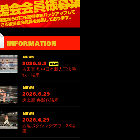
information
news
2026.8.2
new
吉田真虎 中日本新人王決勝
戦 結果
news
2026.6.29
渕上慶 再起戦結果
news
2026.4.29
西遠ボクシングアワ－38結
果