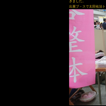
きました。
出展ブ－スで太田祐治ト