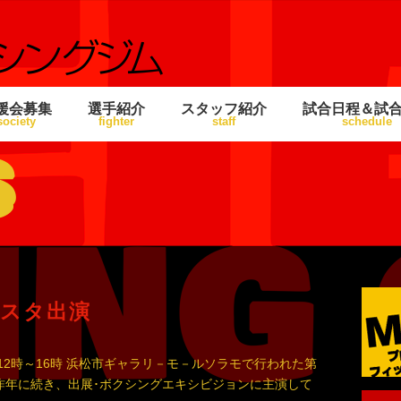
援会募集
選手紹介
スタッフ紹介
試合日程＆試
society
fighter
staff
schedule
s
スタ出演
)12時～16時 浜松市ギャラリ－モ－ルソラモで行われた第
昨年に続き、出展･ボクシングエキシビジョンに主演して