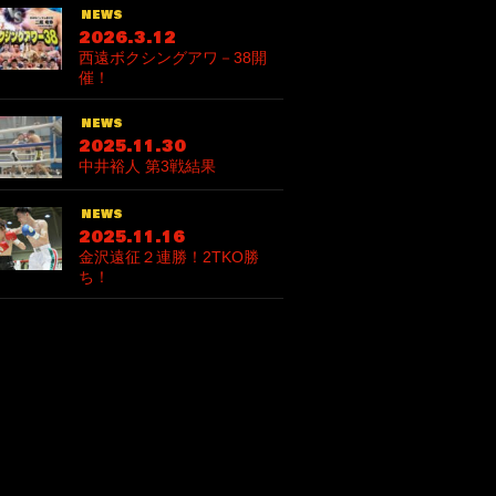
news
2026.3.12
西遠ボクシングアワ－38開
催！
news
2025.11.30
中井裕人 第3戦結果
news
2025.11.16
金沢遠征２連勝！2TKO勝
ち！