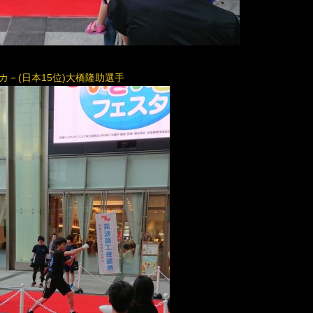
－(日本15位)大橋隆助選手