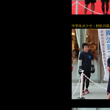
中学生ボクサ－村松川凪