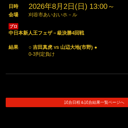
2026年8月2日(日) 13:00～
日時
会場
刈谷市あいおいホ－ル
プロ
中日本新人王フェザ－級決勝4回戦
結果
○ 吉田真虎
山辺大地(市野) ●
VS
0-3判定負け
試合日程＆試合結果一覧ページへ