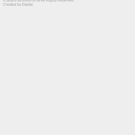
©SEIEN BOXING GYM All Rights Reserved.
Created by
Daidai