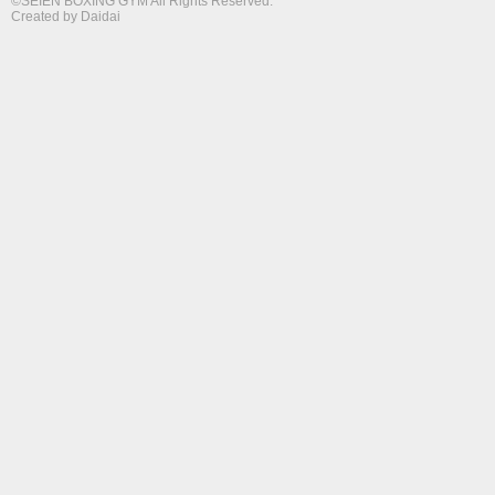
©SEIEN BOXING GYM All Rights Reserved.
Created by
Daidai